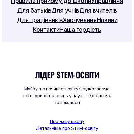
Правила прийому до школи
Управління
Для батьків
Для учнів
Для вчителів
Для працівників
Харчування
Новини
Контакти
Наша гордість
ЛІДЕР STEM-ОСВІТИ
Майбутнє починається тут: відкриваємо
нові горизонти знань у науці, технологіях
та інженерії
Про нашу школу
Детальніше про STEM-освіту