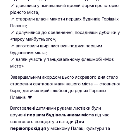
📌 дізналися у пізнавальній ігровій формі про історію
рідного міста;
📌 створили власні макети перших будинків Горішніх
Плавнів;
📌 долучилися до озеленення, посадивши дубочки у
«парку майбутнього»;
📌 виготовили щирі листівки-подяки першим
будівничим міста;
📌 взяли участь у танцювальному флешмобі
«Моє
місто».
Завершальним акордом цього яскравого дня стало
створення святкової мапи нашого міста — сповненої
барв, дитячих мрій і любові до рідних Горішніх
Плавнів. ❤️
Виготовлені дитячими руками листівки були
вручені
першим будівельникам міста
під час
святкового концерту з нагоди
Дня
першопрохідця
у міському Палаці культури та