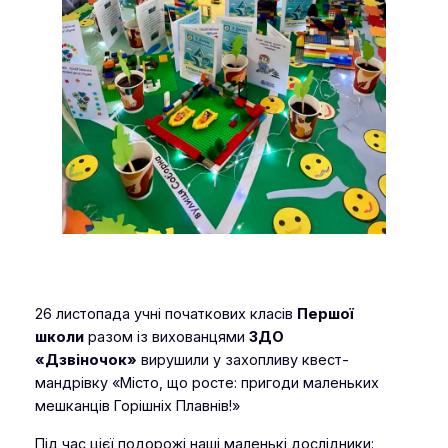
26 листопада учні початкових класів
Першої
школи
разом із вихованцями
ЗДО
«Дзвіночок»
вирушили у захопливу квест-
мандрівку
«Місто, що росте: пригоди маленьких
мешканців Горішніх Плавнів!»
Під час цієї подорожі наші маленькі дослідники: