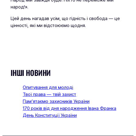
Народ мій завжди буде! Ніхто не переможе мій
народ!»
.
Цей день нагадав усім, що гідність і свобода — це
цінності, які ми відстоюємо щодня.
ІНШІ НОВИНИ
Опитування для молоді
Твої права — твій захист
Пам’ятаємо захисників України
170 років від дня народження Івана Франка
День Конституції України