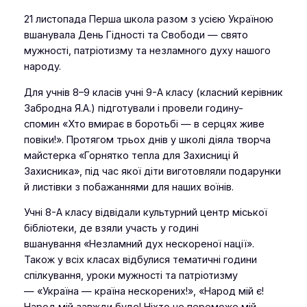
21 листопада Перша школа разом з усією Україною
вшанувала День Гідності та Свободи — свято
мужності, патріотизму та незламного духу нашого
народу.
Для учнів 8–9 класів учні 9-А класу (класний керівник
Забродна Я.А.) підготували і провели годину-
спомин
«Хто вмирає в боротьбі — в серцях живе
повіки!»
. Протягом трьох днів у школі діяла творча
майстерка
«Горнятко тепла для Захисниці й
Захисника»
, під час якої діти виготовляли подарунки
й листівки з побажаннями для наших воїнів.
Учні 8-А класу відвідали культурний центр міської
бібліотеки, де взяли участь у годині
вшанування
«Незламний дух нескореної нації»
.
Також у всіх класах відбулися тематичні години
спілкування, уроки мужності та патріотизму
—
«Україна — країна нескорених!»
,
«Народ мій є!