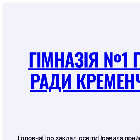
Перейти
до
вмісту
ГІМНАЗІЯ №1 
РАДИ КРЕМЕН
Головна
Про заклад освіти
Правила прий