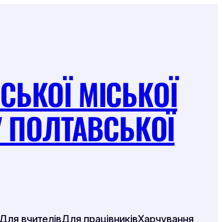
СЬКОЇ МІСЬКОЇ
 ПОЛТАВСЬКОЇ
com/school1_hp
com/gorishni.plavni.school.1
be.com/user/school1koms
Для вчителів
Для працівників
Харчування