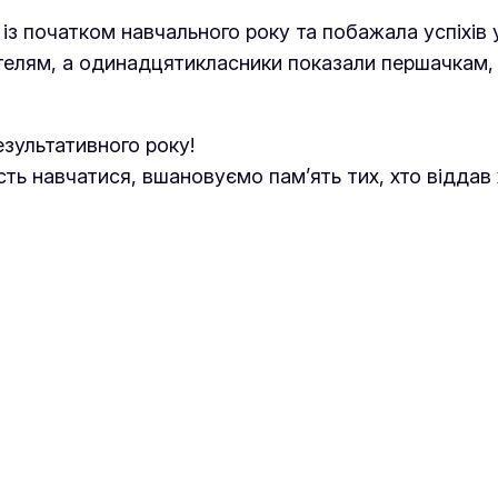
 із початком навчального року та побажала успіхів у
чителям, а одинадцятикласники показали першачкам,
зультативного року!
ь навчатися, вшановуємо пам’ять тих, хто віддав ж