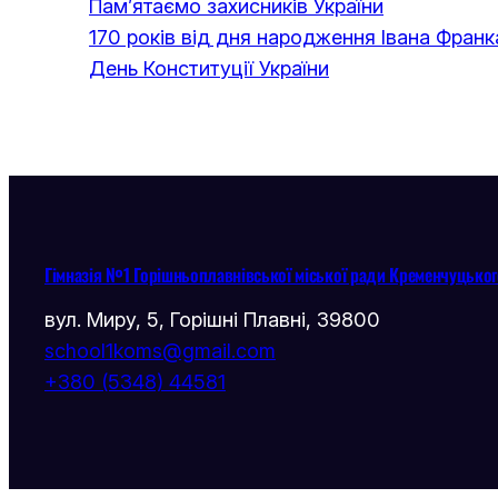
Пам’ятаємо захисників України
170 років від дня народження Івана Франк
День Конституції України
Гімназія №1 Горішньоплавнівської міської ради Кременчуцьког
вул. Миру, 5, Горішні Плавні, 39800
school1koms@gmail.com
+380 (5348) 44581