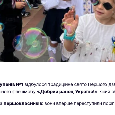
тупенів №1
відбулося традиційне свято Першого дз
льного флешмобу
«Добрий ранок, Україно!»
, який о
ла
першокласників
: вони вперше переступили поріг