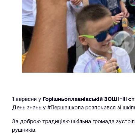
1 вересня у
Горішньоплавнівській ЗОШ І–ІІІ с
День знань у #Першашкола розпочався зі шкі
За доброю традицією шкільна громада зустрі
рушників.